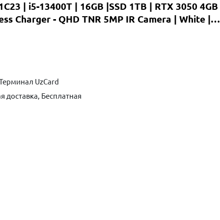
1C23 | i5-13400T | 16GB |SSD 1TB | RTX 3050 4GB
less Charger - QHD TNR 5MP IR Camera | White |
Терминал UzCard
я доставка, Бесплатная