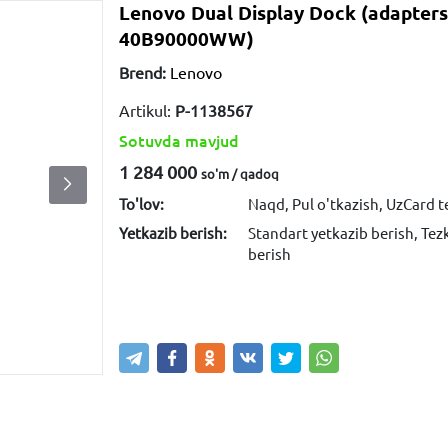
Lenovo Dual Display Dock (adaptersi
40B90000WW)
Brend:
Lenovo
Artikul:
P-1138567
Sotuvda mavjud
1 284 000
so'm / qadoq
To'lov:
Naqd, Pul o'tkazish, UzCard t
Yetkazib berish:
Standart yetkazib berish, Tez
berish
Sotib olish
Savatga kiritish