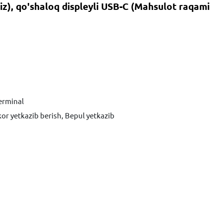
z), qo'shaloq displeyli USB-C (Mahsulot raqami
erminal
kor yetkazib berish, Bepul yetkazib
Xabar yuborish