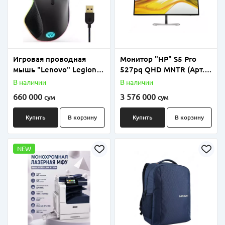
Игровая проводная
Монитор "HP" S5 Pro
мышь "Lenovo" Legion
527pq QHD MNTR (Арт. -
M500 Mouse WW (Арт. -
9D9S0UT) Черный/
В наличии
В наличии
GY50T26467) Черная
серебристый
660 000
3 576 000
сум
сум
Купить
В корзину
Купить
В корзину
NEW