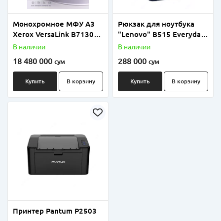
Монохромное МФУ А3
Рюкзак для ноутбука
Xerox VersaLink B7130
"Lenovo" B515 Everyday,
(Принтер/Копир/Сканер,
15.6" Blue-ROW (Арт. -
В наличии
В наличии
30 стр/мин, Duplex,
GX40Q75216)
18 480 000
288 000
сум
сум
Сетевой)
Купить
В корзину
Купить
В корзину
Принтер Pantum P2503