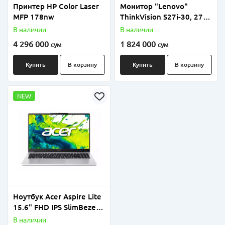
Принтер HP Color Laser
Монитор "Lenovo"
MFP 178nw
ThinkVision S27i-30, 27"
Full HD IPS (Арт. -
В наличии
В наличии
63DFKAT4EU) Черный
4 296 000
1 824 000
сум
сум
Купить
В корзину
Купить
В корзину
NEW
Ноутбук Acer Aspire Lite
15.6" FHD IPS SlimBezel,
AMD Ryzen 7 5825U, 8GB
В наличии