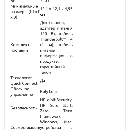
Вес
740 г
Минимальные
12,1 x 12,1 x 4,95
размеры (Ш x Г
см
x В)
Док-станция,
адаптер питания
120 Вт, кабель
Thunderbolt™ 4
Комплект
(1 м), кабель
поставки
питания,
информация о
продукте,
гарантийный
талон
Технология
Да
Quick Connect
Облачное
Poly Lens
управление
HP Wolf Security,
HP Sure Start,
Безопасность
Zero Trust
Framework
Windows, Mac,
Совместимость
устройства с