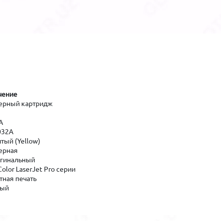
чение
ерный картридж
A
32A
тый (Yellow)
ерная
гинальный
olor LaserJet Pro серии
тная печать
ый