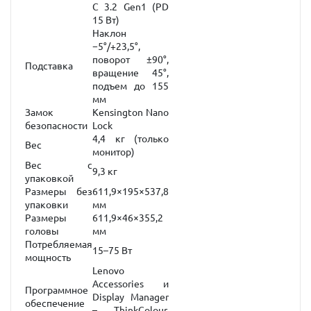
C 3.2 Gen1 (PD
15 Вт)
Наклон
−5°/+23,5°,
поворот ±90°,
Подставка
вращение 45°,
подъем до 155
мм
Замок
Kensington Nano
безопасности
Lock
4,4 кг (только
Вес
монитор)
Вес с
9,3 кг
упаковкой
Размеры без
611,9×195×537,8
упаковки
мм
Размеры
611,9×46×355,2
головы
мм
Потребляемая
15–75 Вт
мощность
Lenovo
Accessories и
Программное
Display Manager
обеспечение
– ThinkColour,