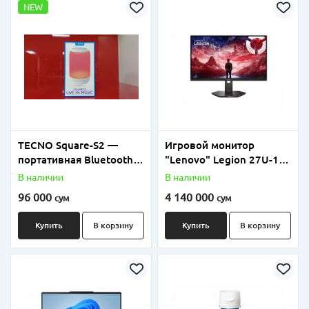
NEW
TECNO Square-S2 —
Игровой монитор
портативная Bluetooth-
"Lenovo" Legion 27U-10
колонка с цветной LED-
A25270UG0, 27" HDMI
В наличии
В наличии
подсветкой
(Арт. - 67D1GAC1EU)
96 000
4 140 000
сум
сум
Черный
Купить
В корзину
Купить
В корзину