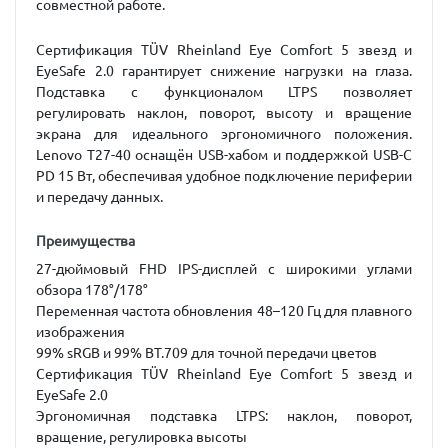
совместной работе.
Сертификация
TÜV Rheinland Eye Comfort 5 звезд
и
EyeSafe 2.0
гарантирует снижение нагрузки на глаза.
Подставка с функционалом LTPS позволяет
регулировать наклон, поворот, высоту и вращение
экрана для идеального эргономичного положения.
Lenovo T27-40 оснащён
USB-хабом
и поддержкой
USB-C
PD 15 Вт
, обеспечивая удобное подключение периферии
и передачу данных.
Преимущества
27-дюймовый FHD IPS-дисплей с широкими углами
обзора 178°/178°
Переменная частота обновления 48–120 Гц для плавного
изображения
99% sRGB и 99% BT.709 для точной передачи цветов
Сертификация TÜV Rheinland Eye Comfort 5 звезд и
EyeSafe 2.0
Эргономичная подставка LTPS: наклон, поворот,
вращение, регулировка высоты