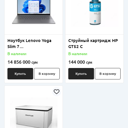
Ноутбук Lenovo Yoga
Струйный картридж HP
Slim 7
GT52 C
AMD_KRACKAN_POINT_
В наличии
В наличии
HS_R7 | 32GB |
14 856 000
144 000
сум
сум
1TB_SSD_M.2_2242_G4_
TLC |
Купить
В корзину
Купить
В корзину
14_2.8K_OLED_GL_500N
_120_P3 | W11_HOME