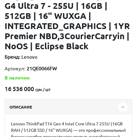
G4 Ultra 7 - 255U | 16GB |
512GB | 16" WUXGA |
INTEGRATED_GRAPHICS | 1YR
Premier NBD,3CourierCarryin |
NoOS | Eclipse Black
Бренд:
Lenovo
Артикул:
21QE0066FW
В наличии
16 536 000
сум / шт
ОПИСАНИЕ
Lenovo ThinkPad T16 Gen 4 Intel Core Ultra 7 255U (16GB
RAM / 512GB SSD / 16" WUXGA)
— это профессиональный
бизнес-ноутбук премиального уровня, разработанный