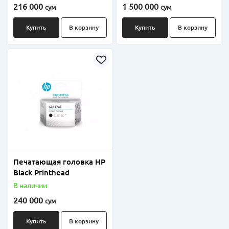
GY50X88832)
тонер-картридж для
216 000
1 500 000
сум
сум
Серебристая
imageRUNNER ADVANCE
DX C3900
Купить
В корзину
Купить
В корзину
Печатающая головка HP
Black Printhead
В наличии
240 000
сум
Купить
В корзину