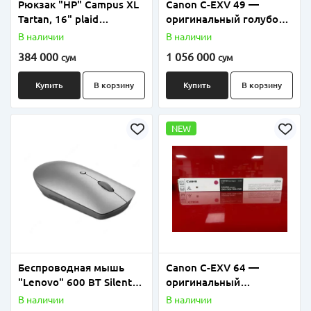
Рюкзак "HP" Campus XL
Canon C-EXV 49 —
Tartan, 16" plaid
оригинальный голубой
Backpack, кабельный
(Cyan) тонер-картридж
В наличии
В наличии
проход (Арт. - 7J594AA)
384 000
1 056 000
сум
сум
Купить
В корзину
Купить
В корзину
NEW
Беспроводная мышь
Canon C-EXV 64 —
"Lenovo" 600 BT Silent
оригинальный
Mouse (Арт. -
пурпурный (Magenta)
В наличии
В наличии