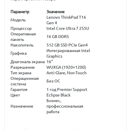
Параметр
Значение
Lenovo ThinkPad T16
Модель
Gen 4
Процессор
Intel Core Ultra 7 255U
Оперативная
16 GB DDR5
память
Накопитель
512 GB SSD PCIe Gen4
Интегрированная Intel
Графика
Graphics
Диагональ экрана
16"
Разрешение
WUXGA (1920×1200)
Тип экрана
Anti-Glare, Non-Touch
Операционная
Без ОС
система
Гарантия
1 год Premier Support
Цвет
Eclipse Black
Бизнес,
Назначение
профессиональная
работа