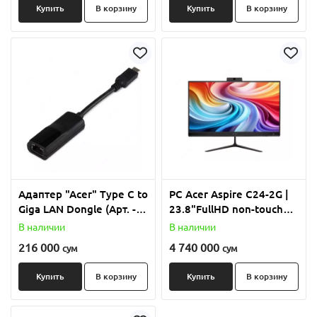
Купить
В корзину
Купить
В корзину
Адаптер "Acer" Type C to
PC Acer Aspire C24-2G |
Giga LAN Dongle (Арт. -
23.8"FullHD non-touch
GP.CAB11.004)
IPS 120Hz | Intel N150 |
В наличии
В наличии
8GB | 512GB M.2 NVME |
216 000
4 740 000
сум
сум
Intel UHD Graphics |
ESHELL | 2MP FHD
Купить
В корзину
Купить
В корзину
cam/mic/speakers | USB
KB+MS |
802.11axWiFI6+BT5.0 |