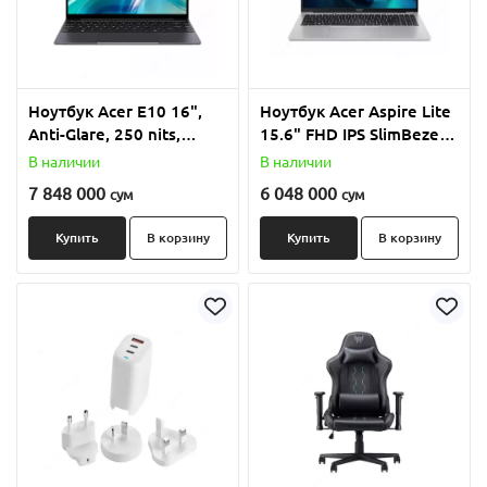
Ноутбук Acer E10 16",
Ноутбук Acer Aspire Lite
Anti-Glare, 250 nits,
15.6" FHD IPS SlimBezel,
1920x1200, Intel Core i5-
AMD Ryzen 5 7430U, 8GB
В наличии
В наличии
1235U, 16GB RAM,
RAM, 512GB SSD
7 848 000
6 048 000
сум
сум
512GB SSD
Купить
В корзину
Купить
В корзину