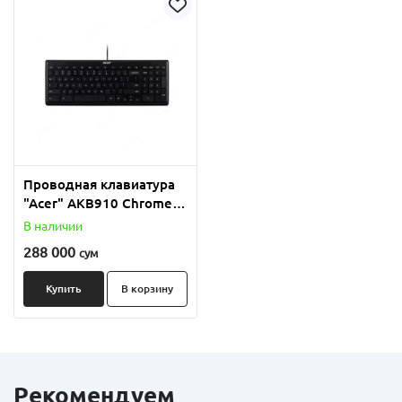
Black
Проводная клавиатура
"Acer" AKB910 Chrome
OS 1.8M, US int, Brown
В наличии
Box (Арт. -
288 000
сум
GP.KBD11.00S) Black
Купить
В корзину
Рекомендуем