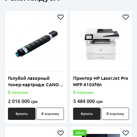
Голубой лазерный
Принтер HP LaserJet Pro
тонер-картридж CANON
MFP 4103fdn
C-EXV64 CYAN
В наличии
В наличии
2 016 000
5 484 000
сум
сум
Купить
В корзину
Купить
В корзину
NEW