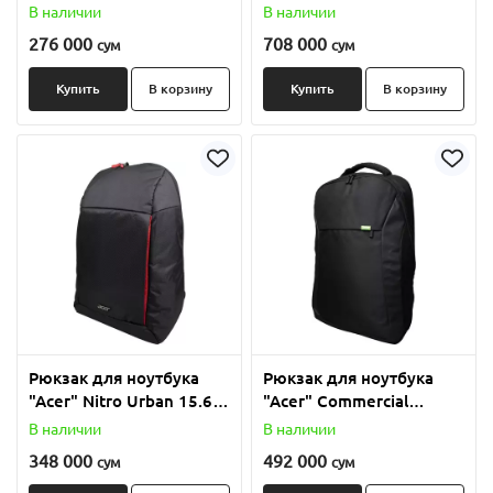
Grey 15.6" ABG110 (Арт. -
(Арт. - GP.BAG11.00Q)
В наличии
В наличии
GP.BAG11.018)
276 000
708 000
сум
сум
Купить
В корзину
Купить
В корзину
Рюкзак для ноутбука
Рюкзак для ноутбука
"Acer" Nitro Urban 15.6"
"Acer" Commercial
Black (Арт. -
Backpack 17" (Арт. -
В наличии
В наличии
GP.BAG11.02E)
GP.BAG11.02C)
348 000
492 000
сум
сум