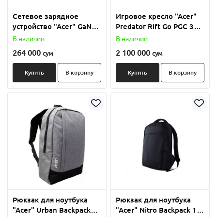
Сетевое зарядное
Игровое кресло "Acer"
устройство "Acer" GaN
Predator Rift Go PGC 331
65W, three-port Charger,
(Арт.- GP.GCR11.00Y)
В наличии
В наличии
2 x typeC and 1 x typeA,
264 000
2 100 000
сум
сум
EU and UK plug (Арт. -
GP.ADT11.011)
Купить
В корзину
Купить
В корзину
Рюкзак для ноутбука
Рюкзак для ноутбука
"Acer" Urban Backpack
"Acer" Nitro Backpack 17"