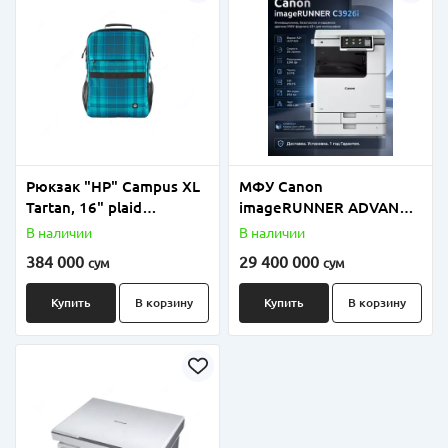
Рюкзак "HP" Campus XL
МФУ Canon
Tartan, 16" plaid
imageRUNNER ADVANCE
Backpack, кабельный
C3926i комплект с
В наличии
В наличии
проход (Арт. - 7J594AA)
тонер-картридж и
384 000
29 400 000
сум
сум
Крышка Canon PLATEN
COVER Y3
Купить
В корзину
Купить
В корзину