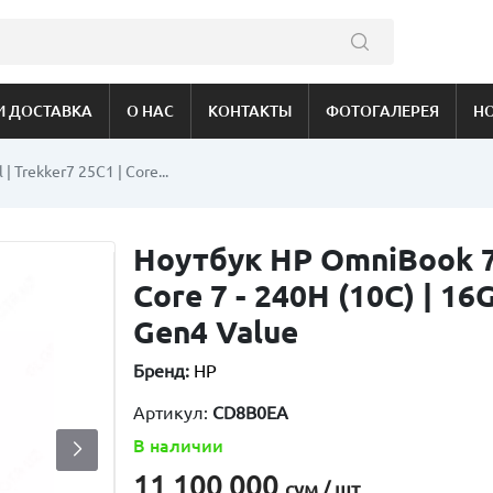
И ДОСТАВКА
О НАС
КОНТАКТЫ
ФОТОГАЛЕРЕЯ
Н
 Trekker7 25C1 | Core...
Ноутбук HP OmniBook 7 
Core 7 - 240H (10C) | 1
Gen4 Value
Бренд:
HP
Артикул:
CD8B0EA
В наличии
11 100 000
сум / шт