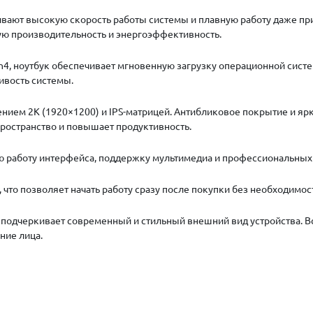
вают высокую скорость работы системы и плавную работу даже пр
ю производительность и энергоэффективность.
n4
, ноутбук обеспечивает мгновенную загрузку операционной сист
ивость системы.
нием 2K (1920×1200)
и IPS-матрицей. Антибликовое покрытие и яр
ространство и повышает продуктивность.
ю работу интерфейса, поддержку мультимедиа и профессиональных
, что позволяет начать работу сразу после покупки без необходимо
й подчеркивает современный и стильный внешний вид устройства. 
ние лица.