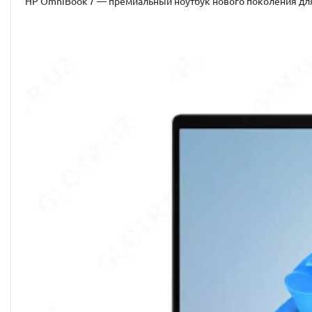
HP OmniBook 7 — премиальный ноутбук нового поколения дл