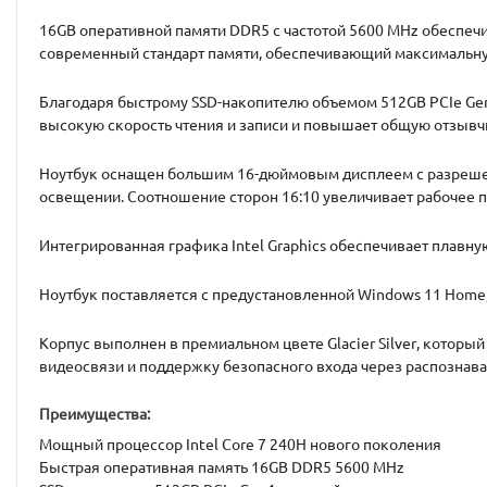
16GB оперативной памяти DDR5 с частотой 5600 MHz
обеспечи
современный стандарт памяти, обеспечивающий максимальну
Благодаря быстрому
SSD-накопителю объемом 512GB PCIe Ge
высокую скорость чтения и записи и повышает общую отзывч
Ноутбук оснащен большим
16-дюймовым дисплеем с разреше
освещении. Соотношение сторон 16:10 увеличивает рабочее п
Интегрированная графика Intel Graphics
обеспечивает плавну
Ноутбук поставляется с предустановленной
Windows 11 Home
Корпус выполнен в премиальном цвете
Glacier Silver
, которы
видеосвязи и поддержку безопасного входа через распознава
Преимущества:
Мощный процессор Intel Core 7 240H нового поколения
Быстрая оперативная память 16GB DDR5 5600 MHz