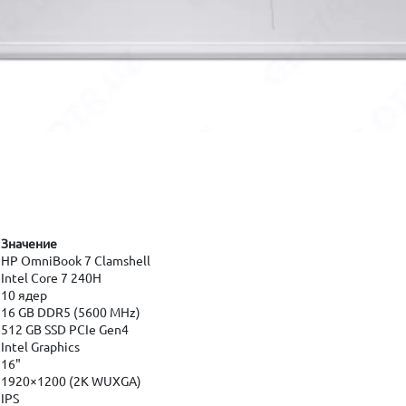
Значение
HP OmniBook 7 Clamshell
Intel Core 7 240H
10 ядер
16 GB DDR5 (5600 MHz)
512 GB SSD PCIe Gen4
Intel Graphics
16"
1920×1200 (2K WUXGA)
IPS