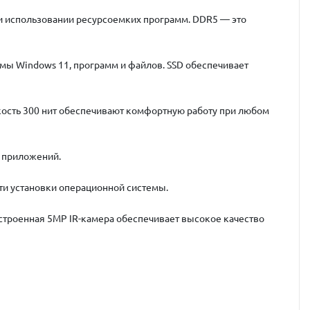
и использовании ресурсоемких программ. DDR5 — это
емы Windows 11, программ и файлов. SSD обеспечивает
кость
300 нит
обеспечивают комфортную работу при любом
 приложений.
сти установки операционной системы.
Встроенная
5MP IR-камера
обеспечивает высокое качество