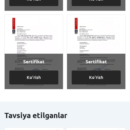
Sertifikat
Sertifikat
Ko'rish
Ko'rish
Tavsiya etilganlar