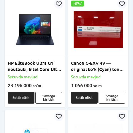
NEW
HP EliteBook Ultra G1i
Canon C-EXV 49 —
noutbuki, Intel Core Ultra
original ko'k (Cyan) toner-
7 258V, 32GB LPDDR5X,
kartridj
Sotuvda mavjud
Sotuvda mavjud
1TB SSD, Intel Arc
23 196 000
1 056 000
so'm
so'm
Graphics, 14" 2.8K OLED
Touch, Windows 11 Pro,
Savatga
Savatga
Sotib olish
Sotib olish
kiritish
kiritish
Premium ultrabuk