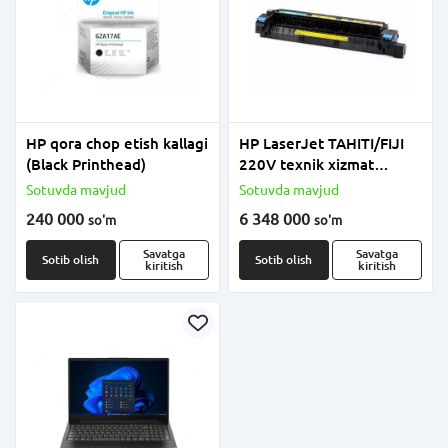
HP qora chop etish kallagi
HP LaserJet TAHITI/FIJI
(Black Printhead)
220V texnik xizmat
ko‘rsatish to‘plami
Sotuvda mavjud
Sotuvda mavjud
(Maintenance Kit)
240 000
6 348 000
so'm
so'm
Savatga
Savatga
Sotib olish
Sotib olish
kiritish
kiritish