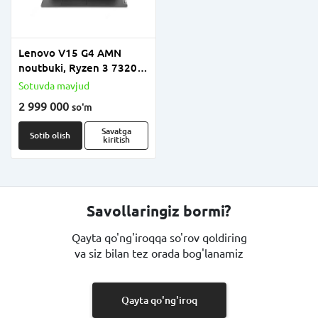
Lenovo V15 G4 AMN
noutbuki, Ryzen 3 7320U,
8GB RAM, 256GB SSD,
Sotuvda mavjud
15.6" FHD, AMD Radeon
2 999 000
so'm
610M, OT yo‘q, Business
Black
Savatga
Sotib olish
kiritish
Savollaringiz bormi?
Qayta qo'ng'iroqqa so'rov qoldiring
va siz bilan tez orada bog'lanamiz
Qayta qo'ng'iroq