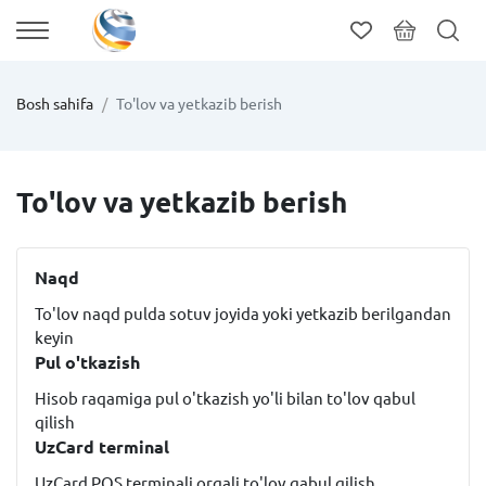
Bosh sahifa
To'lov va yetkazib berish
To'lov va yetkazib berish
Naqd
To'lov naqd pulda sotuv joyida yoki yetkazib berilgandan
keyin
Pul o'tkazish
Hisob raqamiga pul o'tkazish yo'li bilan to'lov qabul
qilish
UzCard terminal
UzCard POS terminali orqali to'lov qabul qilish