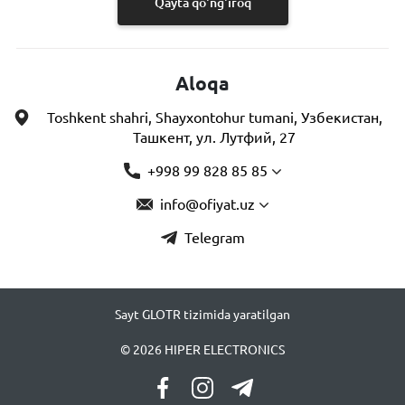
Qayta qo'ng'iroq
Aloqa
Toshkent shahri, Shayxontohur tumani, Узбекистан,
Ташкент, ул. Лутфий, 27
+998 99 828 85 85
info@ofiyat.uz
Telegram
Sayt GLOTR tizimida yaratilgan
© 2026 HIPER ELECTRONICS