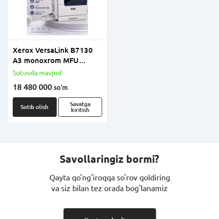
Xerox VersaLink B7130
A3 monoxrom MFU
(Printer/Kopir/Skaner, 30
Sotuvda mavjud
sah/daqiqa, Duplex,
18 480 000
so'm
Tarmoqli)
Savatga
Sotib olish
kiritish
Savollaringiz bormi?
Qayta qo'ng'iroqqa so'rov qoldiring
va siz bilan tez orada bog'lanamiz