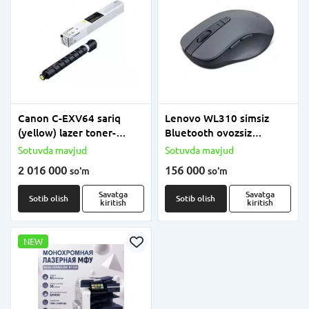
Canon C-EXV64 sariq
Lenovo WL310 simsiz
(yellow) lazer toner-
Bluetooth ovozsiz
kartriji
sichqonchasi (Mahsulot
Sotuvda mavjud
Sotuvda mavjud
raqami: GY51Q65621)
2 016 000
156 000
so'm
so'm
Kulrang/Qora
Savatga
Savatga
Sotib olish
Sotib olish
kiritish
kiritish
NEW