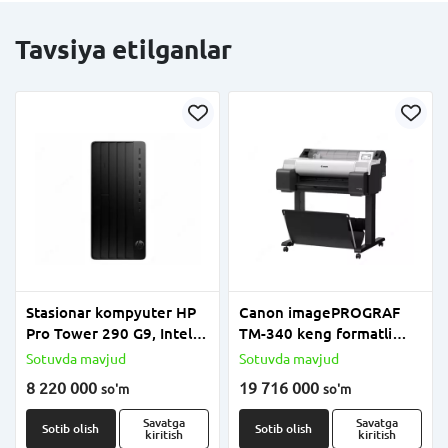
Tavsiya etilganlar
Stasionar kompyuter HP
Canon imagePROGRAF
Pro Tower 290 G9, Intel
TM-340 keng formatli
Core i5-14400, 16GB
printer
Sotuvda mavjud
Sotuvda mavjud
DDR5, 512GB SSD, DVD-
8 220 000
19 716 000
so'm
so'm
RW, OT yo‘q (DOS),
klaviatura va sichqoncha
Savatga
Savatga
Sotib olish
Sotib olish
kiritish
kiritish
bilan