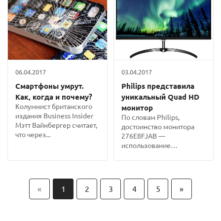
06.04.2017
03.04.2017
Смартфоны умрут.
Philips представила
Как, когда и почему?
уникальный Quad HD
Колумнист британского
монитор
издания Business Insider
По словам Philips,
Мэтт Вайнбергер считает,
достоинство монитора
что через...
276E8FJAB —
использование
технологии Ultra-Wide...
«
1
2
3
4
5
»