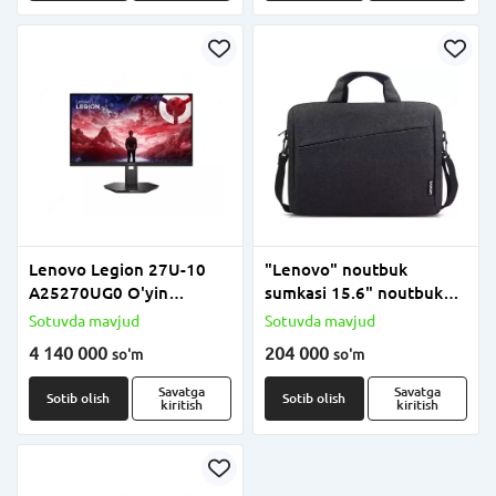
Lenovo Legion 27U-10
"Lenovo" noutbuk
A25270UG0 O'yin
sumkasi 15.6" noutbuk
Monitori, 27" HDMI
kundalik yuklagichi T210
Sotuvda mavjud
Sotuvda mavjud
(Mahsulot raqami
Black-ROW (Art. -
4 140 000
204 000
so'm
so'm
67D1GAC1EU) Qora
GX40Q17229)
Savatga
Savatga
Sotib olish
Sotib olish
kiritish
kiritish