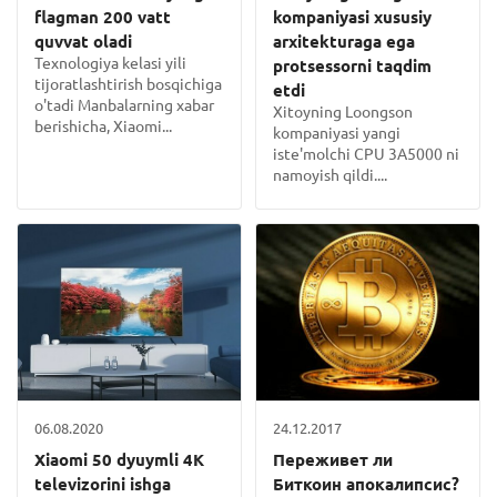
flagman 200 vatt
kompaniyasi xususiy
quvvat oladi
arxitekturaga ega
Texnologiya kelasi yili
protsessorni taqdim
tijoratlashtirish bosqichiga
etdi
o'tadi Manbalarning xabar
Xitoyning Loongson
berishicha, Xiaomi...
kompaniyasi yangi
iste'molchi CPU 3A5000 ni
namoyish qildi....
06.08.2020
24.12.2017
Xiaomi 50 dyuymli 4K
Переживет ли
televizorini ishga
Биткоин апокалипсис?