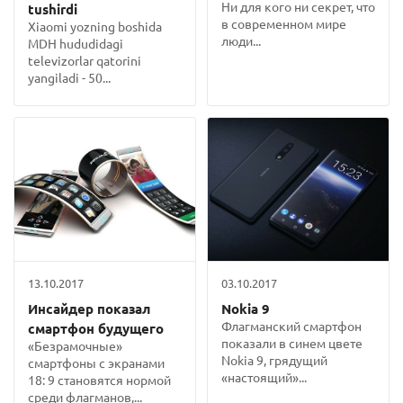
Ни для кого ни секрет, что
tushirdi
в современном мире
Xiaomi yozning boshida
люди...
MDH hududidagi
televizorlar qatorini
yangiladi - 50...
13.10.2017
03.10.2017
Инсайдер показал
Nokia 9
Флагманский смартфон
смартфон будущего
показали в синем цвете
«Безрамочные»
Nokia 9, грядущий
смартфоны с экранами
«настоящий»...
18: 9 становятся нормой
среди флагманов,...