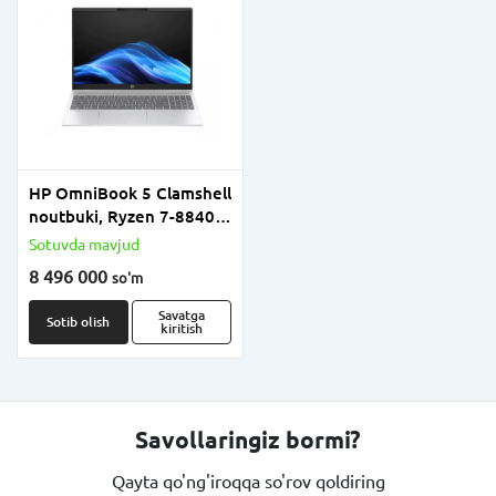
HP OmniBook 5 Clamshell
noutbuki, Ryzen 7-8840U,
16GB LPDDR5, 512GB
Sotuvda mavjud
SSD, AMD Radeon 780M,
8 496 000
so'm
16" 2K IPS, OT yo‘q
(FreeDOS), Glacier Silver
Savatga
Sotib olish
kiritish
Savollaringiz bormi?
Qayta qo'ng'iroqqa so'rov qoldiring