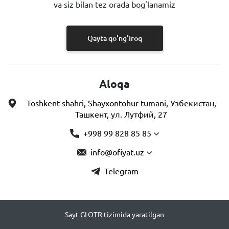
va siz bilan tez orada bog'lanamiz
Qayta qo'ng'iroq
Aloqa
Toshkent shahri, Shayxontohur tumani, Узбекистан,
Ташкент, ул. Лутфий, 27
+998 99 828 85 85
info@ofiyat.uz
Telegram
Sayt GLOTR tizimida yaratilgan