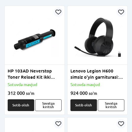
HP 103AD Neverstop
Lenovo Legion H600
Toner Reload Kit ikki
simsiz o'yin garniturasi:
martalik toner to‘ldirish
Turnir darajasidagi simsiz
Sotuvda mavjud
Sotuvda mavjud
komplekti (2 dona
ovoz (Mahsulot raqami:
312 000
924 000
so'm
so'm
shprits)
GXD1A03963)
Savatga
Savatga
Sotib olish
Sotib olish
kiritish
kiritish