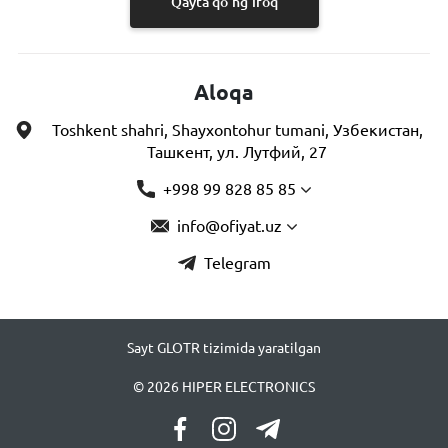
Qayta qo'ng'iroq
Aloqa
Toshkent shahri, Shayxontohur tumani, Узбекистан,
Ташкент, ул. Лутфий, 27
+998 99 828 85 85
info@ofiyat.uz
Telegram
Sayt GLOTR tizimida yaratilgan
© 2026 HIPER ELECTRONICS