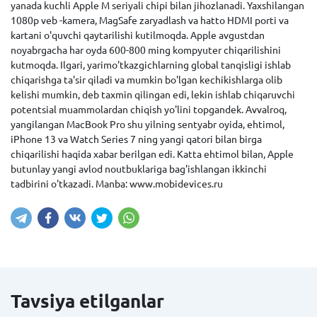
yanada kuchli Apple M seriyali chipi bilan jihozlanadi. Yaxshilangan
1080p veb -kamera, MagSafe zaryadlash va hatto HDMI porti va
kartani o'quvchi qaytarilishi kutilmoqda. Apple avgustdan
noyabrgacha har oyda 600-800 ming kompyuter chiqarilishini
kutmoqda. Ilgari, yarimo'tkazgichlarning global tanqisligi ishlab
chiqarishga ta'sir qiladi va mumkin bo'lgan kechikishlarga olib
kelishi mumkin, deb taxmin qilingan edi, lekin ishlab chiqaruvchi
potentsial muammolardan chiqish yo'lini topgandek. Avvalroq,
yangilangan MacBook Pro shu yilning sentyabr oyida, ehtimol,
iPhone 13 va Watch Series 7 ning yangi qatori bilan birga
chiqarilishi haqida xabar berilgan edi. Katta ehtimol bilan, Apple
butunlay yangi avlod noutbuklariga bag'ishlangan ikkinchi
tadbirini o'tkazadi. Manba: www.mobidevices.ru
Tavsiya etilganlar