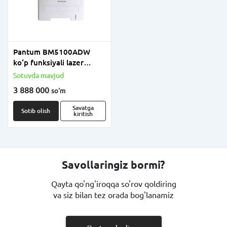
Pantum BM5100ADW
ko‘p funksiyali lazer
qurilmasi
Sotuvda mavjud
3 888 000
so'm
Savatga
Sotib olish
kiritish
Savollaringiz bormi?
Qayta qo'ng'iroqqa so'rov qoldiring
va siz bilan tez orada bog'lanamiz