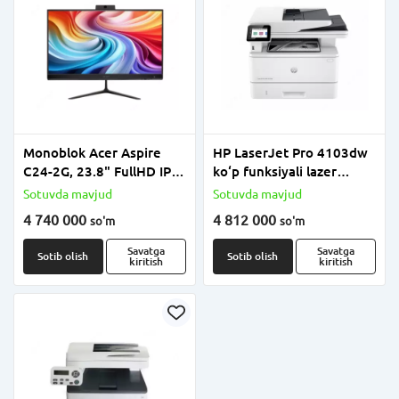
Monoblok Acer Aspire
HP LaserJet Pro 4103dw
C24-2G, 23.8" FullHD IPS
ko‘p funksiyali lazer
120Hz, Intel N150, 8GB
qurilmasi
Sotuvda mavjud
Sotuvda mavjud
RAM, 512GB SSD, Intel
4 740 000
4 812 000
so'm
so'm
UHD Graphics, OT yo‘q,
Black
Savatga
Savatga
Sotib olish
Sotib olish
kiritish
kiritish