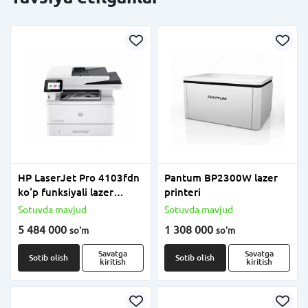
HP LaserJet Pro 4103fdn
Pantum BP2300W lazer
ko‘p funksiyali lazer
printeri
qurilmasi
Sotuvda mavjud
Sotuvda mavjud
5 484 000
1 308 000
so'm
so'm
Savatga
Savatga
Sotib olish
Sotib olish
kiritish
kiritish