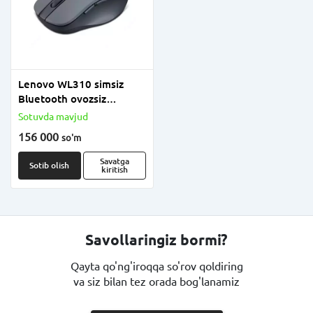
Lenovo WL310 simsiz
Bluetooth ovozsiz
sichqonchasi (Mahsulot
Sotuvda mavjud
raqami: GY51Q65621)
156 000
so'm
Kulrang/Qora
Savatga
Sotib olish
kiritish
Savollaringiz bormi?
Qayta qo'ng'iroqqa so'rov qoldiring
va siz bilan tez orada bog'lanamiz