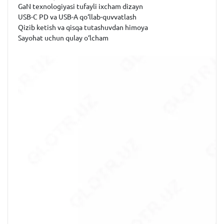
GaN texnologiyasi tufayli ixcham dizayn
USB-C PD va USB-A qo‘llab-quvvatlash
Qizib ketish va qisqa tutashuvdan himoya
Sayohat uchun qulay o‘lcham