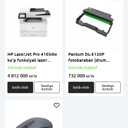
HP LaserJet Pro 4103dw
Pantum DL-5120P
ko‘p funksiyali lazer
fotobaraban (drum
qurilmasi
kartrij)
Sotuvda mavjud
Sotuvda mavjud
4 812 000
732 000
so'm
so'm
Savatga
Savatga
Sotib olish
Sotib olish
kiritish
kiritish