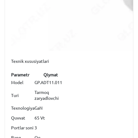
Texnik xususiyatlari
Parametr
Qiymat
Model
GP.ADT11.011
Tarmoq
Turi
zaryadlovchi
Texnologiya
GaN
Quvvat
65 Vt
Portlar soni
3
Rang
Oq