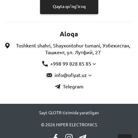
Qayta qo'ng'iroq
Aloqa
Toshkent shahri, Shayxontohur tumani, Узбекистан,
Ташкент, ул. Лутфий, 27
+998 99 828 85 85
info@ofiyat.uz
Telegram
Sayt GLOTR tizimida yaratilgan
© 2026 HIPER ELECTRONICS