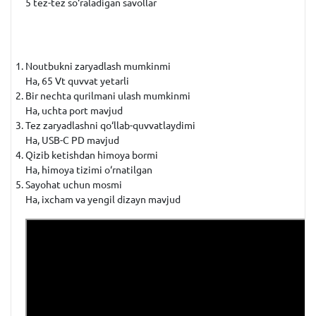
5 tez-tez so‘raladigan savollar
Noutbukni zaryadlash mumkinmi
Ha, 65 Vt quvvat yetarli
Bir nechta qurilmani ulash mumkinmi
Ha, uchta port mavjud
Tez zaryadlashni qo‘llab-quvvatlaydimi
Ha, USB-C PD mavjud
Qizib ketishdan himoya bormi
Ha, himoya tizimi o‘rnatilgan
Sayohat uchun mosmi
Ha, ixcham va yengil dizayn mavjud