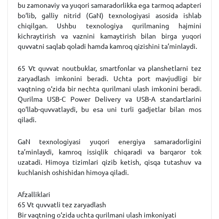
bu zamonaviy va yuqori samaradorlikka ega tarmoq adapteri
bo‘lib, galliy nitrid (GaN) texnologiyasi asosida ishlab
chiqilgan. Ushbu texnologiya qurilmaning hajmini
kichraytirish va vaznini kamaytirish bilan birga yuqori
quvvatni saqlab qoladi hamda kamroq qizishini ta’minlaydi.
65 Vt quvvat noutbuklar, smartfonlar va planshetlarni tez
zaryadlash imkonini beradi. Uchta port mavjudligi bir
vaqtning o‘zida bir nechta qurilmani ulash imkonini beradi.
Qurilma USB-C Power Delivery va USB-A standartlarini
qo‘llab-quvvatlaydi, bu esa uni turli gadjetlar bilan mos
qiladi.
GaN texnologiyasi yuqori energiya samaradorligini
ta’minlaydi, kamroq issiqlik chiqaradi va barqaror tok
uzatadi. Himoya tizimlari qizib ketish, qisqa tutashuv va
kuchlanish oshishidan himoya qiladi.
Afzalliklari
65 Vt quvvatli tez zaryadlash
Bir vaqtning o‘zida uchta qurilmani ulash imkoniyati