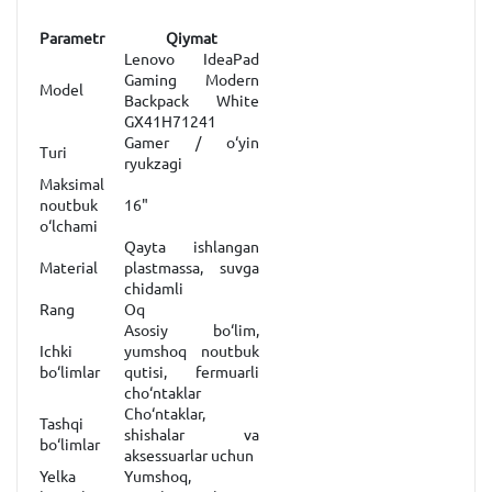
Parametr
Qiymat
Lenovo IdeaPad
Gaming Modern
Model
Backpack White
GX41H71241
Gamer / o‘yin
Turi
ryukzagi
Maksimal
noutbuk
16"
o‘lchami
Qayta ishlangan
Material
plastmassa, suvga
chidamli
Rang
Oq
Asosiy bo‘lim,
Ichki
yumshoq noutbuk
bo‘limlar
qutisi, fermuarli
cho‘ntaklar
Cho‘ntaklar,
Tashqi
shishalar va
bo‘limlar
aksessuarlar uchun
Yelka
Yumshoq,