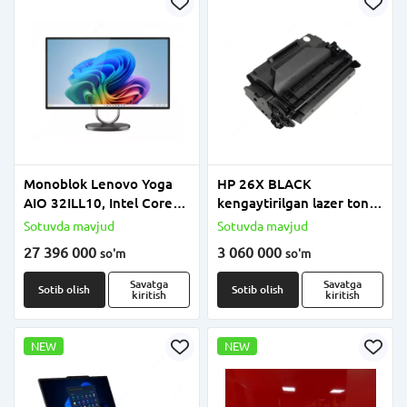
Monoblok Lenovo Yoga
HP 26X BLACK
AIO 32ILL10, Intel Core
kengaytirilgan lazer toner
Ultra 7 258V, 32GB
kartriji
Sotuvda mavjud
Sotuvda mavjud
LPDDR5x, 1TB SSD,
27 396 000
3 060 000
so'm
so'm
integratsiyalashgan
grafika, 31.5" UHD IPS,
Savatga
Savatga
Sotib olish
Sotib olish
kiritish
kiritish
Windows 11 Home, Storm
Grey, simsiz zaryadlash
NEW
NEW