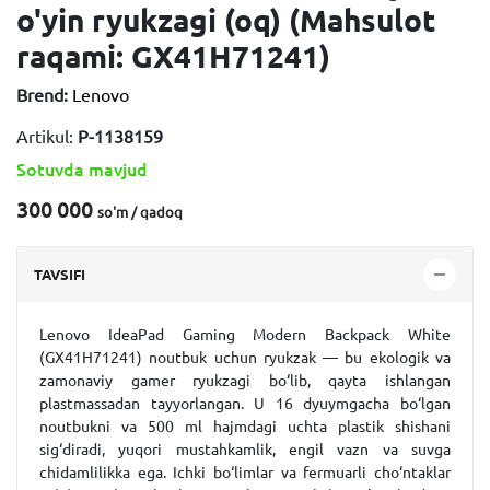
o'yin ryukzagi (oq) (Mahsulot
raqami: GX41H71241)
Brend:
Lenovo
Artikul:
P-1138159
Sotuvda mavjud
300 000
so'm / qadoq
TAVSIFI
Lenovo IdeaPad Gaming Modern Backpack White
(GX41H71241) noutbuk uchun ryukzak
— bu ekologik va
zamonaviy gamer ryukzagi bo‘lib, qayta ishlangan
plastmassadan tayyorlangan. U 16 dyuymgacha bo‘lgan
noutbukni va 500 ml hajmdagi uchta plastik shishani
sig‘diradi, yuqori mustahkamlik, engil vazn va suvga
chidamlilikka ega. Ichki bo‘limlar va fermuarli cho‘ntaklar