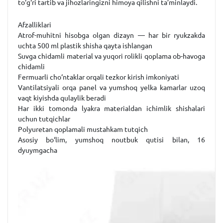
to‘g‘ri tartib va jihozlaringizni himoya qilishni ta’minlaydi.
Afzalliklari
Atrof-muhitni hisobga olgan dizayn — har bir ryukzakda
uchta 500 ml plastik shisha qayta ishlangan
Suvga chidamli material va yuqori rolikli qoplama ob-havoga
chidamli
Fermuarli cho‘ntaklar orqali tezkor kirish imkoniyati
Vantilatsiyali orqa panel va yumshoq yelka kamarlar uzoq
vaqt kiyishda qulaylik beradi
Har ikki tomonda lyakra materialdan ichimlik shishalari
uchun tutqichlar
Polyuretan qoplamali mustahkam tutqich
Asosiy bo‘lim, yumshoq noutbuk qutisi bilan, 16
dyuymgacha