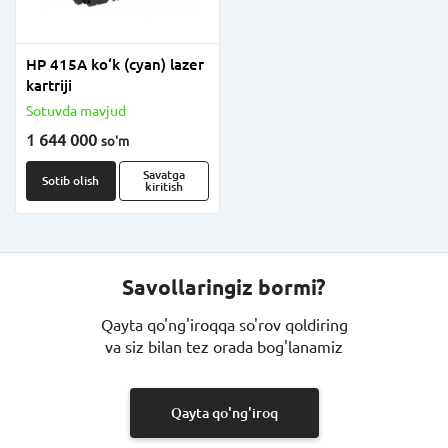
HP 415A ko‘k (cyan) lazer
kartriji
Sotuvda mavjud
1 644 000
so'm
Savatga
Sotib olish
kiritish
Savollaringiz bormi?
Qayta qo'ng'iroqqa so'rov qoldiring
va siz bilan tez orada bog'lanamiz
Qayta qo'ng'iroq