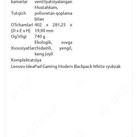
kamarlar
ventilyatsiyalangan
Mustahkam,
Tutqich
poliuretan qoplama
bilan
O‘lchamlari
402 x 281,25 x
(D x E x H)
19,90 mm
Og‘irligi
740 g
Ekologik, suvga
Xususiyatlar
chidamli, yengil,
keng joyli
Komplektatsiya
Lenovo IdeaPad Gaming Modern Backpack White ryukzak