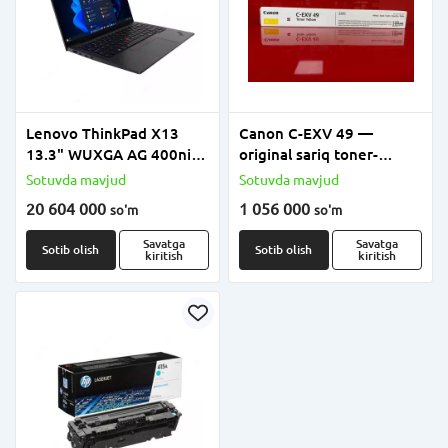
Lenovo ThinkPad X13
Canon C-EXV 49 —
13.3" WUXGA AG 400nits
original sariq toner-
sRGB noutbuk, Intel Core
kartridj
Sotuvda mavjud
Sotuvda mavjud
Ultra 7 255U, 32GB RAM,
20 604 000
1 056 000
so'm
so'm
512GB SSD
Savatga
Savatga
Sotib olish
Sotib olish
kiritish
kiritish