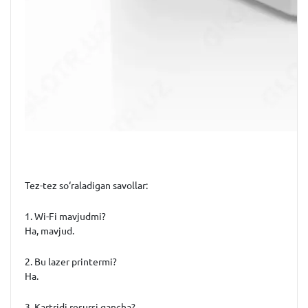
Tez-tez so‘raladigan savollar:
1. Wi-Fi mavjudmi?
Ha, mavjud.
2. Bu lazer printermi?
Ha.
3. Kartridj resursi qancha?