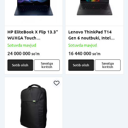
HP EliteBook X Flip 13.3"
Lenovo ThinkPad T14
WUXGA Touch
Gen 6 noutbuki, Intel
transformer-noutbuk,
Core Ultra 7 255U, 16GB
Sotuvda mavjud
Sotuvda mavjud
400 nits, Low Power, Intel
RAM, 512GB SSD,
24 000 000
16 440 000
so'm
so'm
Core Ultra 7 255U, 32GB
integratsiyalashgan
RAM, 1TB SSD
grafika, 14" WUXGA, OT
Savatga
Savatga
Sotib olish
Sotib olish
kiritish
kiritish
yo‘q, Eclipse Black