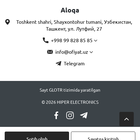
Aloqa
Toshkent shahri, Shayxontohur tumani, Узбекистан,
Ташкент, ул. Лутфий, 27
+998 99 828 85 85
info@ofiyat.uz
Telegram
Sayt GLOTR tizimida yaratilgan
© 2026 HIPER ELECTRONICS
Sotib olish
Savatga kiritish