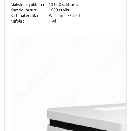
Maksimal yuklama
10 000 sahifa/oy
Kartridj resursi
1600 sahifa
Sarf materiallari
Pantum TL-2310H
Kafolat
1 yil