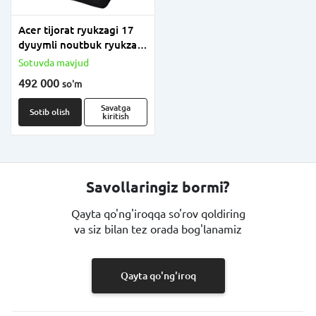
Acer tijorat ryukzagi 17
dyuymli noutbuk ryukzagi
(mahsulot raqami:
Sotuvda mavjud
GP.BAG11.02C)
492 000
so'm
Savatga
Sotib olish
kiritish
Savollaringiz bormi?
Qayta qo'ng'iroqqa so'rov qoldiring
va siz bilan tez orada bog'lanamiz
Qayta qo'ng'iroq