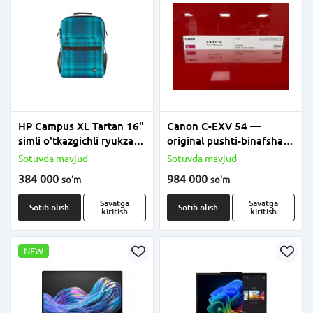
HP Campus XL Tartan 16"
Canon C-EXV 54 —
simli o'tkazgichli ryukzak
original pushti-binafsha
(mahsulot raqami
(Magenta) toner-kartridj
Sotuvda mavjud
Sotuvda mavjud
7J594AA)
384 000
984 000
so'm
so'm
Savatga
Savatga
Sotib olish
Sotib olish
kiritish
kiritish
NEW