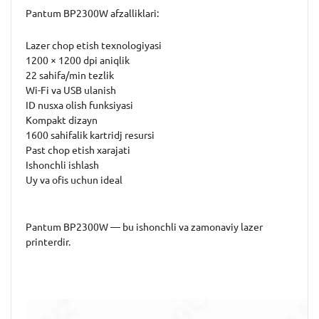
Pantum BP2300W afzalliklari:
Lazer chop etish texnologiyasi
1200 × 1200 dpi aniqlik
22 sahifa/min tezlik
Wi-Fi va USB ulanish
ID nusxa olish funksiyasi
Kompakt dizayn
1600 sahifalik kartridj resursi
Past chop etish xarajati
Ishonchli ishlash
Uy va ofis uchun ideal
Pantum BP2300W — bu ishonchli va zamonaviy lazer
printerdir.