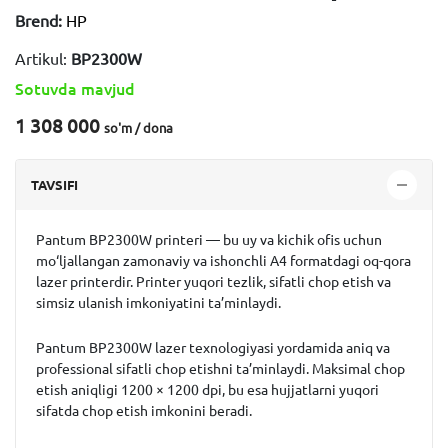
Brend:
HP
Artikul:
BP2300W
Sotuvda mavjud
1 308 000
so'm / dona
TAVSIFI
Pantum BP2300W printeri
— bu uy va kichik ofis uchun
mo‘ljallangan zamonaviy va ishonchli A4 formatdagi oq-qora
lazer printerdir. Printer yuqori tezlik, sifatli chop etish va
simsiz ulanish imkoniyatini ta’minlaydi.
Pantum BP2300W lazer texnologiyasi yordamida aniq va
professional sifatli chop etishni ta’minlaydi. Maksimal chop
etish aniqligi
1200 × 1200 dpi
, bu esa hujjatlarni yuqori
sifatda chop etish imkonini beradi.