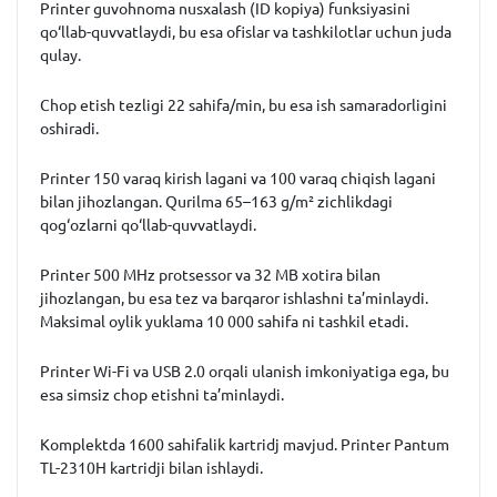
Printer
guvohnoma nusxalash (ID kopiya)
funksiyasini
qo‘llab-quvvatlaydi, bu esa ofislar va tashkilotlar uchun juda
qulay.
Chop etish tezligi
22 sahifa/min
, bu esa ish samaradorligini
oshiradi.
Printer
150 varaq kirish lagani va 100 varaq chiqish lagani
bilan jihozlangan. Qurilma
65–163 g/m²
zichlikdagi
qog‘ozlarni qo‘llab-quvvatlaydi.
Printer
500 MHz protsessor va 32 MB xotira
bilan
jihozlangan, bu esa tez va barqaror ishlashni ta’minlaydi.
Maksimal oylik yuklama
10 000 sahifa
ni tashkil etadi.
Printer
Wi-Fi va USB 2.0
orqali ulanish imkoniyatiga ega, bu
esa simsiz chop etishni ta’minlaydi.
Komplektda
1600 sahifalik kartridj
mavjud. Printer
Pantum
TL-2310H kartridji
bilan ishlaydi.