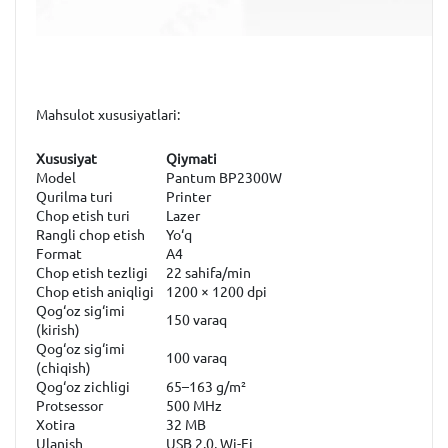
Mahsulot xususiyatlari:
Xususiyat
Qiymati
Model
Pantum BP2300W
Qurilma turi
Printer
Chop etish turi
Lazer
Rangli chop etish
Yo‘q
Format
A4
Chop etish tezligi
22 sahifa/min
Chop etish aniqligi
1200 × 1200 dpi
Qog‘oz sig‘imi
150 varaq
(kirish)
Qog‘oz sig‘imi
100 varaq
(chiqish)
Qog‘oz zichligi
65–163 g/m²
Protsessor
500 MHz
Xotira
32 MB
Ulanish
USB 2.0, Wi-Fi