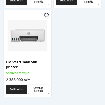
Sotib olish
Sotib olish
kiritish
kiritish
HP Smart Tank 580
printeri
Sotuvda mavjud
2 388 000
so'm
Savatga
Sotib olish
kiritish