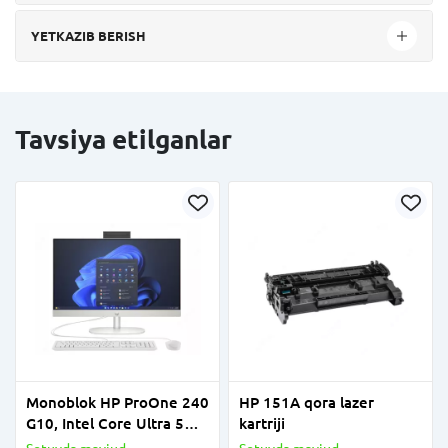
YETKAZIB BERISH
Tavsiya etilganlar
Monoblok HP ProOne 240
HP 151A qora lazer
G10, Intel Core Ultra 5
kartriji
125U, 8GB DDR5, 512GB