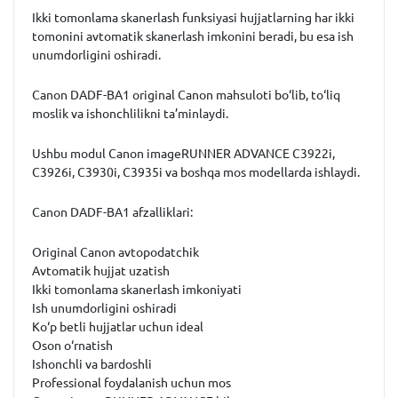
Ikki tomonlama skanerlash
funksiyasi hujjatlarning har ikki
tomonini avtomatik skanerlash imkonini beradi, bu esa ish
unumdorligini oshiradi.
Canon DADF-BA1 original Canon mahsuloti bo‘lib, to‘liq
moslik va ishonchlilikni ta’minlaydi.
Ushbu modul Canon imageRUNNER ADVANCE C3922i,
C3926i, C3930i, C3935i va boshqa mos modellarda ishlaydi.
Canon DADF-BA1 afzalliklari:
Original Canon avtopodatchik
Avtomatik hujjat uzatish
Ikki tomonlama skanerlash imkoniyati
Ish unumdorligini oshiradi
Ko‘p betli hujjatlar uchun ideal
Oson o‘rnatish
Ishonchli va bardoshli
Professional foydalanish uchun mos