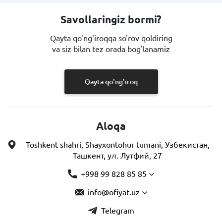
Savollaringiz bormi?
Qayta qo'ng'iroqqa so'rov qoldiring
va siz bilan tez orada bog'lanamiz
Qayta qo'ng'iroq
Aloqa
Toshkent shahri, Shayxontohur tumani, Узбекистан,
Ташкент, ул. Лутфий, 27
+998 99 828 85 85
info@ofiyat.uz
Telegram