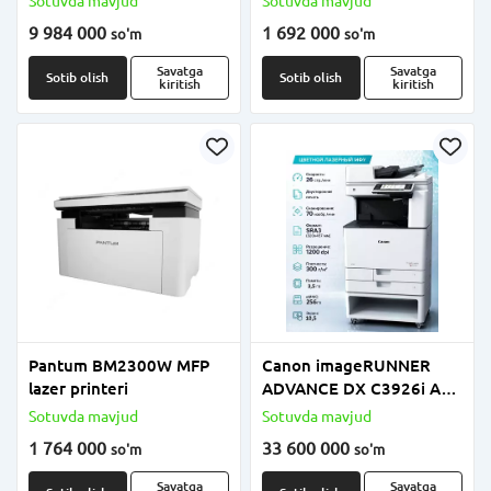
Sotuvda mavjud
Sotuvda mavjud
SSD, Intel UHD Graphics,
9 984 000
1 692 000
so'm
so'm
23.8" FullHD IPS, OT yo‘q
(FreeDOS), Shell White
Savatga
Savatga
Sotib olish
Sotib olish
kiritish
kiritish
Pantum BM2300W MFP
Canon imageRUNNER
lazer printeri
ADVANCE DX C3926i A3
rangli lazerli MFU
Sotuvda mavjud
Sotuvda mavjud
(Printer/Kopir/Skaner, 26
1 764 000
33 600 000
so'm
so'm
sah/daqiqa, Duplex,
Tarmoqli, Wi-Fi)
Savatga
Savatga