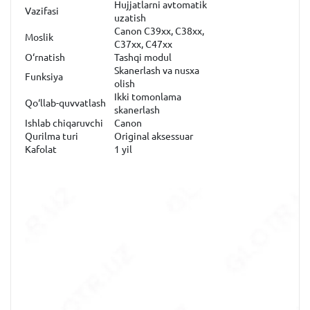
Hujjatlarni avtomatik
Vazifasi
uzatish
Canon C39xx, C38xx,
Moslik
C37xx, C47xx
O‘rnatish
Tashqi modul
Skanerlash va nusxa
Funksiya
olish
Ikki tomonlama
Qo‘llab-quvvatlash
skanerlash
Ishlab chiqaruvchi
Canon
Qurilma turi
Original aksessuar
Kafolat
1 yil