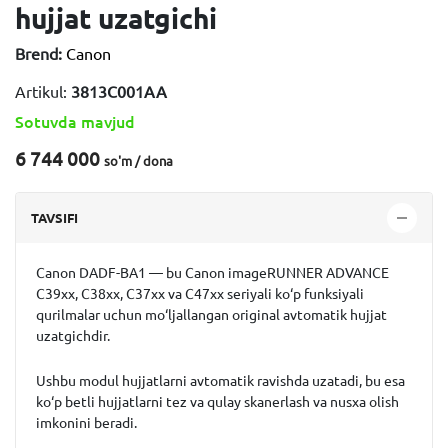
hujjat uzatgichi
Brend:
Canon
Artikul:
3813C001AA
Sotuvda mavjud
6 744 000
so'm / dona
TAVSIFI
Canon DADF-BA1
— bu Canon imageRUNNER ADVANCE
C39xx, C38xx, C37xx va C47xx seriyali ko‘p funksiyali
qurilmalar uchun mo‘ljallangan original avtomatik hujjat
uzatgichdir.
Ushbu modul hujjatlarni avtomatik ravishda uzatadi, bu esa
ko‘p betli hujjatlarni tez va qulay skanerlash va nusxa olish
imkonini beradi.